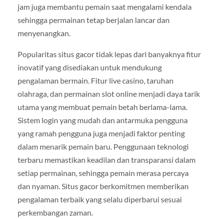
jam juga membantu pemain saat mengalami kendala
sehingga permainan tetap berjalan lancar dan
menyenangkan.
Popularitas situs gacor tidak lepas dari banyaknya fitur
inovatif yang disediakan untuk mendukung
pengalaman bermain. Fitur live casino, taruhan
olahraga, dan permainan slot online menjadi daya tarik
utama yang membuat pemain betah berlama-lama.
Sistem login yang mudah dan antarmuka pengguna
yang ramah pengguna juga menjadi faktor penting
dalam menarik pemain baru. Penggunaan teknologi
terbaru memastikan keadilan dan transparansi dalam
setiap permainan, sehingga pemain merasa percaya
dan nyaman. Situs gacor berkomitmen memberikan
pengalaman terbaik yang selalu diperbarui sesuai
perkembangan zaman.