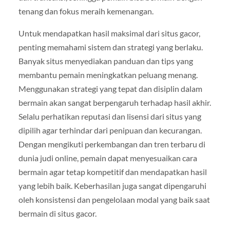
tenang dan fokus meraih kemenangan.
Untuk mendapatkan hasil maksimal dari situs gacor,
penting memahami sistem dan strategi yang berlaku.
Banyak situs menyediakan panduan dan tips yang
membantu pemain meningkatkan peluang menang.
Menggunakan strategi yang tepat dan disiplin dalam
bermain akan sangat berpengaruh terhadap hasil akhir.
Selalu perhatikan reputasi dan lisensi dari situs yang
dipilih agar terhindar dari penipuan dan kecurangan.
Dengan mengikuti perkembangan dan tren terbaru di
dunia judi online, pemain dapat menyesuaikan cara
bermain agar tetap kompetitif dan mendapatkan hasil
yang lebih baik. Keberhasilan juga sangat dipengaruhi
oleh konsistensi dan pengelolaan modal yang baik saat
bermain di situs gacor.