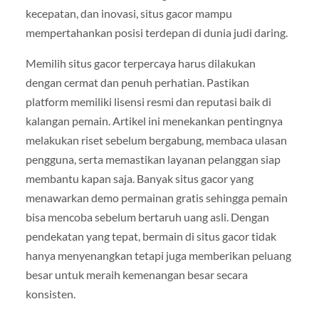
kecepatan, dan inovasi, situs gacor mampu
mempertahankan posisi terdepan di dunia judi daring.
Memilih situs gacor terpercaya harus dilakukan
dengan cermat dan penuh perhatian. Pastikan
platform memiliki lisensi resmi dan reputasi baik di
kalangan pemain. Artikel ini menekankan pentingnya
melakukan riset sebelum bergabung, membaca ulasan
pengguna, serta memastikan layanan pelanggan siap
membantu kapan saja. Banyak situs gacor yang
menawarkan demo permainan gratis sehingga pemain
bisa mencoba sebelum bertaruh uang asli. Dengan
pendekatan yang tepat, bermain di situs gacor tidak
hanya menyenangkan tetapi juga memberikan peluang
besar untuk meraih kemenangan besar secara
konsisten.