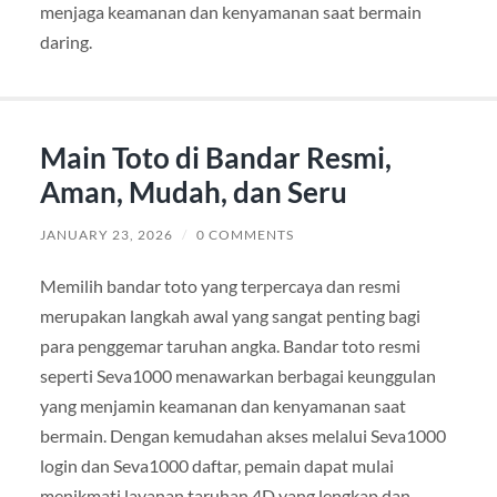
menjaga keamanan dan kenyamanan saat bermain
daring.
Main Toto di Bandar Resmi,
Aman, Mudah, dan Seru
JANUARY 23, 2026
/
0 COMMENTS
Memilih bandar toto yang terpercaya dan resmi
merupakan langkah awal yang sangat penting bagi
para penggemar taruhan angka. Bandar toto resmi
seperti Seva1000 menawarkan berbagai keunggulan
yang menjamin keamanan dan kenyamanan saat
bermain. Dengan kemudahan akses melalui Seva1000
login dan Seva1000 daftar, pemain dapat mulai
menikmati layanan taruhan 4D yang lengkap dan