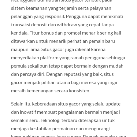
sistem keamanan yang terjamin serta pelayanan
pelanggan yang responsif. Pengguna dapat menikmati
transaksi deposit dan withdraw yang cepat tanpa
kendala. Fitur bonus dan promosi menarik sering kali
ditawarkan untuk menarik perhatian pemain baru
maupun lama. Situs gacor juga dikenal karena
menyediakan platform yang ramah pengguna sehingga
pemula sekalipun tetap dapat bermain dengan mudah
dan percaya diri. Dengan reputasi yang baik, situs
gacor menjadi pilihan utama bagi mereka yang ingin
meraih kemenangan secara konsisten.
Selain itu, keberadaan situs gacor yang selalu update
dan inovatif membuat pengalaman bermain menjadi
semakin seru. Teknologi terbaru diterapkan untuk
menjaga kestabilan permainan dan mengurangi
kemungkinan adanya kecurangan. Banyak pemain yang