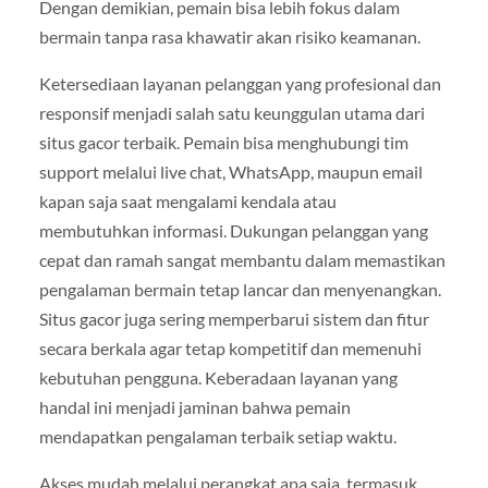
Dengan demikian, pemain bisa lebih fokus dalam
bermain tanpa rasa khawatir akan risiko keamanan.
Ketersediaan layanan pelanggan yang profesional dan
responsif menjadi salah satu keunggulan utama dari
situs gacor terbaik. Pemain bisa menghubungi tim
support melalui live chat, WhatsApp, maupun email
kapan saja saat mengalami kendala atau
membutuhkan informasi. Dukungan pelanggan yang
cepat dan ramah sangat membantu dalam memastikan
pengalaman bermain tetap lancar dan menyenangkan.
Situs gacor juga sering memperbarui sistem dan fitur
secara berkala agar tetap kompetitif dan memenuhi
kebutuhan pengguna. Keberadaan layanan yang
handal ini menjadi jaminan bahwa pemain
mendapatkan pengalaman terbaik setiap waktu.
Akses mudah melalui perangkat apa saja, termasuk