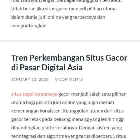
tidak heran jika situs gacor menjadi pilihan utama
dalam dunia judi online yang terpercaya dan
menguntungkan.
Tren Perkembangan Situs Gacor
di Pasar Digital Asia
JANUARY 11, 2026
/
0 COMMENTS
situs togel terpercaya
gacor menjadi salah satu pilihan
utama bagi pecinta judi online yang ingin meraih
kemenangan konsisten. Keunggulan utama dari situs
gacor terletak pada peluang menang yang lebih tinggi
dibandingkan platform lainnya. Dengan sistem yang
terintegrasi dan algoritma yang terus diperbarui, situs