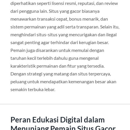
diperhatikan seperti lisensi resmi, reputasi, dan review
dari pengguna lain. Situs yang gacor biasanya
menawarkan transaksi cepat, bonus menarik, dan
sistem permainan yang adil serta transparan. Selain itu,
menghindari situs-situs yang mencurigakan dan ilegal
sangat penting agar terhindar dari kerugian besar.
Pemain juga disarankan untuk memulai dengan
taruhan kecil terlebih dahulu guna mengenal
karakteristik permainan dan fitur yang tersedia.
Dengan strategi yang matang dan situs terpercaya,
peluang untuk mendapatkan kemenangan besar akan
semakin terbuka lebar.
Peran Edukasi Digital dalam
Menunjang Pemain Situs Gacor