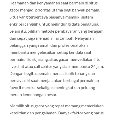
Keamanan dan kenyamanan saat bermain di situs
gacor menjadi prioritas utama bagi banyak pemain.
Situs yang terpercaya biasanya memiliki sistem
enkripsi canggih untuk melindungi data pengguna.
Selain itu, pilihan metode pembayaran yang beragam
dan cepat juga menjadi nilai tambah. Pelayanan
pelanggan yang ramah dan profesional akan
membantu menyelesaikan setiap kendala saat
bermain. Tidak jarang, situs gacor menyediakan fitur
live chat atau call center yang siap membantu 24 jam.
Dengan begitu, pemain merasa lebih tenang dan
percaya diri saat menjalankan berbagai permainan
favorit mereka, sekaligus meningkatkan peluang
meraih kemenangan besar.
Memilih situs gacor yang tepat memang memerlukan
ketelitian dan pengalaman. Banyak faktor yang harus