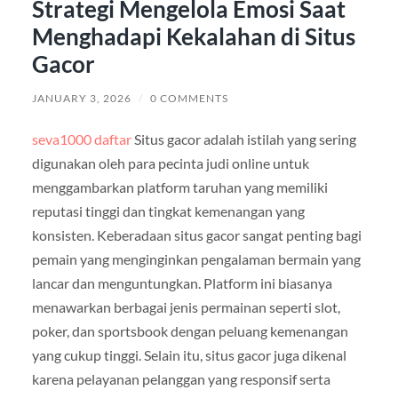
Strategi Mengelola Emosi Saat
Menghadapi Kekalahan di Situs
Gacor
JANUARY 3, 2026
/
0 COMMENTS
seva1000 daftar
Situs gacor adalah istilah yang sering
digunakan oleh para pecinta judi online untuk
menggambarkan platform taruhan yang memiliki
reputasi tinggi dan tingkat kemenangan yang
konsisten. Keberadaan situs gacor sangat penting bagi
pemain yang menginginkan pengalaman bermain yang
lancar dan menguntungkan. Platform ini biasanya
menawarkan berbagai jenis permainan seperti slot,
poker, dan sportsbook dengan peluang kemenangan
yang cukup tinggi. Selain itu, situs gacor juga dikenal
karena pelayanan pelanggan yang responsif serta