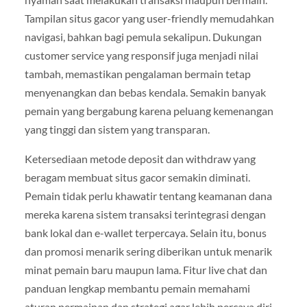
Tampilan situs gacor yang user-friendly memudahkan
navigasi, bahkan bagi pemula sekalipun. Dukungan
customer service yang responsif juga menjadi nilai
tambah, memastikan pengalaman bermain tetap
menyenangkan dan bebas kendala. Semakin banyak
pemain yang bergabung karena peluang kemenangan
yang tinggi dan sistem yang transparan.
Ketersediaan metode deposit dan withdraw yang
beragam membuat situs gacor semakin diminati.
Pemain tidak perlu khawatir tentang keamanan dana
mereka karena sistem transaksi terintegrasi dengan
bank lokal dan e-wallet terpercaya. Selain itu, bonus
dan promosi menarik sering diberikan untuk menarik
minat pemain baru maupun lama. Fitur live chat dan
panduan lengkap membantu pemain memahami
aturan permainan dan strategi agar lebih percaya diri