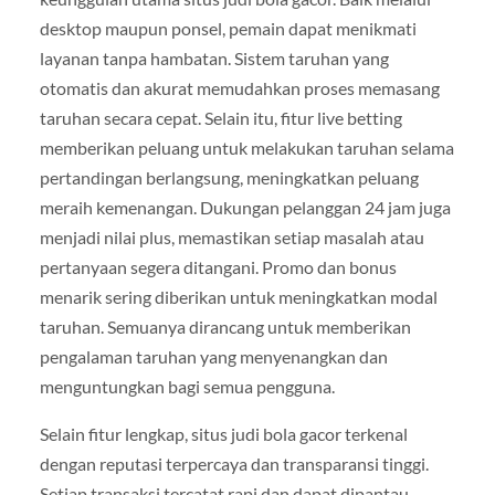
desktop maupun ponsel, pemain dapat menikmati
layanan tanpa hambatan. Sistem taruhan yang
otomatis dan akurat memudahkan proses memasang
taruhan secara cepat. Selain itu, fitur live betting
memberikan peluang untuk melakukan taruhan selama
pertandingan berlangsung, meningkatkan peluang
meraih kemenangan. Dukungan pelanggan 24 jam juga
menjadi nilai plus, memastikan setiap masalah atau
pertanyaan segera ditangani. Promo dan bonus
menarik sering diberikan untuk meningkatkan modal
taruhan. Semuanya dirancang untuk memberikan
pengalaman taruhan yang menyenangkan dan
menguntungkan bagi semua pengguna.
Selain fitur lengkap, situs judi bola gacor terkenal
dengan reputasi terpercaya dan transparansi tinggi.
Setiap transaksi tercatat rapi dan dapat dipantau